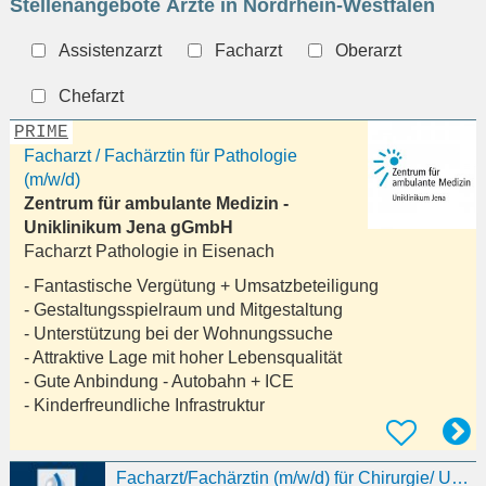
Stellenangebote Ärzte in Nordrhein-Westfalen
eingeben
Assistenzarzt
Facharzt
Oberarzt
Chefarzt
PRIME
Facharzt / Fachärztin für Pathologie
(m/w/d)
Zentrum für ambulante Medizin -
Uniklinikum Jena gGmbH
Facharzt Pathologie in
Eisenach
- Fantastische Vergütung + Umsatzbeteiligung
- Gestaltungsspielraum und Mitgestaltung
- Unterstützung bei der Wohnungssuche
- Attraktive Lage mit hoher Lebensqualität
- Gute Anbindung - Autobahn + ICE
- Kinderfreundliche Infrastruktur
Facharzt/Fachärztin (m/w/d) für Chirurgie/ Unfallchirurgie und Orthopädie in Vollzeit