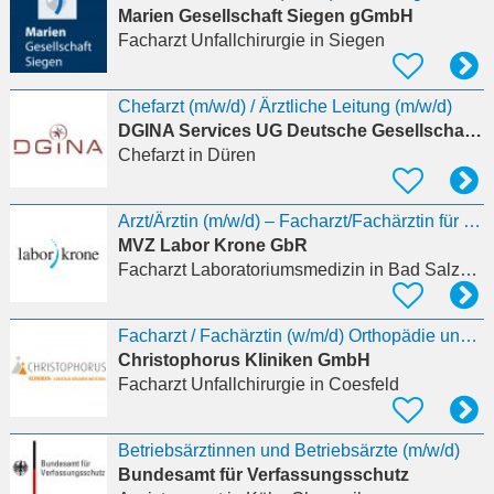
Marien Gesellschaft Siegen gGmbH
Facharzt Unfallchirurgie
in Siegen
Chefarzt (m/w/d) / Ärztliche Leitung (m/w/d)
DGINA Services UG Deutsche Gesellschaft Interdisziplinäre Notfall- und Akutmedi
Chefarzt
in Düren
Arzt/Ärztin (m/w/d) – Facharzt/Fachärztin für Laboratoriumsmedizin oder Mikrobiologie,
MVZ Labor Krone GbR
Facharzt Laboratoriumsmedizin
in Bad Salzuflen
Facharzt / Fachärztin (w/m/d) Orthopädie und Unfallchirurgie für unser SPZ
Christophorus Kliniken GmbH
Facharzt Unfallchirurgie
in Coesfeld
Betriebsärztinnen und Betriebsärzte (m/w/d)
Bundesamt für Verfassungsschutz