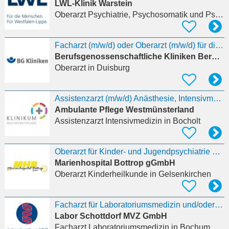
LWL-Klinik Warstein
Oberarzt Psychiatrie, Psychosomatik und Psychotherapie
Facharzt (m/w/d) oder Oberarzt (m/w/d) für die Klinik für Schmerzmedizin
Berufsgenossenschaftliche Kliniken Bergmannstrost
Oberarzt
in Duisburg
Assistenzarzt (m/w/d) Anästhesie, Intensivmedizin, Notfallmedizin und Schmerztherapie
Ambulante Pflege Westmünsterland
Assistenzarzt Intensivmedizin
in Bocholt
Oberarzt für Kinder- und Jugendpsychiatrie und -psychotherapie (m/w/d)
Marienhospital Bottrop gGmbH
Oberarzt Kinderheilkunde
in Gelsenkirchen
Facharzt für Laboratoriumsmedizin und/oder Facharzt für Mikrobiologie, Virologie und
Labor Schottdorf MVZ GmbH
Facharzt Laboratoriumsmedizin
in Bochum