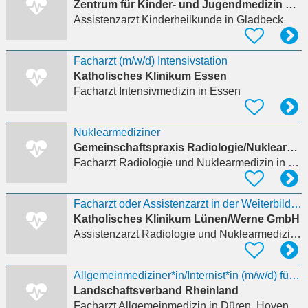
Zentrum für Kinder- und Jugendmedizin Gladbeck
Assistenzarzt Kinderheilkunde
in Gladbeck
Facharzt (m/w/d) Intensivstation
Katholisches Klinikum Essen
Facharzt Intensivmedizin
in Essen
Nuklearmediziner
Gemeinschaftspraxis Radiologie/Nuklearmedizin
Facharzt Radiologie und Nuklearmedizin
in Bonn
Facharzt oder Assistenzarzt in der Weiterbildung für Radiologie (m/w/d)
Katholisches Klinikum Lünen/Werne GmbH
Assistenzarzt Radiologie und Nuklearmedizin
in
Allgemeinmediziner*in/Internist*in (m/w/d) für den Konsildienst
Landschaftsverband Rheinland
Facharzt Allgemeinmedizin
in Düren, Hoven