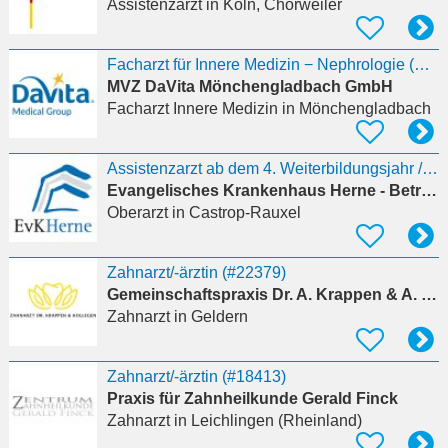
Assistenzarzt
in Köln, Chorweiler
Facharzt für Innere Medizin − Nephrologie (m/w/d)
MVZ DaVita Mönchengladbach GmbH
Facharzt Innere Medizin
in Mönchengladbach
Assistenzarzt ab dem 4. Weiterbildungsjahr / Facharzt / Oberarzt (m/w/d)
Evangelisches Krankenhaus Herne - Betriebsstelle Herne - Verwaltung
Oberarzt
in Castrop-Rauxel
Zahnarzt/-ärztin (#22379)
Gemeinschaftspraxis Dr. A. Krappen & A. Krappen
Zahnarzt
in Geldern
Zahnarzt/-ärztin (#18413)
Praxis für Zahnheilkunde Gerald Finck
Zahnarzt
in Leichlingen (Rheinland)