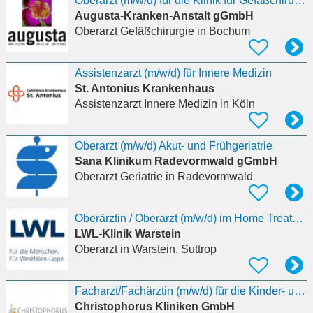
Oberarzt (m/w/d) für die Klinik für Gefäßchirurgie
Augusta-Kranken-Anstalt gGmbH
Oberarzt Gefäßchirurgie
in Bochum
Assistenzarzt (m/w/d) für Innere Medizin
St. Antonius Krankenhaus
Assistenzarzt Innere Medizin
in Köln
Oberarzt (m/w/d) Akut- und Frühgeriatrie
Sana Klinikum Radevormwald gGmbH
Oberarzt Geriatrie
in Radevormwald
Oberärztin / Oberarzt (m/w/d) im Home Treatment / StäB Team
LWL-Klinik Warstein
Oberarzt
in Warstein, Suttrop
Facharzt/Fachärztin (m/w/d) für die Kinder- und Jugendmedizin in Vollzeit oder Teilzeit für das
Christophorus Kliniken GmbH