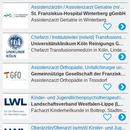
Assistenzärztin / Assistenzarzt Geriatrie (m/w/d)
St. Franziskus-Hospital Winterberg gGmbH
Assistenzarzt Geriatrie
in Winterberg
Chefarzt / Institutsleiter (m/w/d) Transfusionsmedizin und Transplantationsimmunologie
Universitätsklinikum Köln Reinigungs GmbH
Chefarzt Transfusionsmedizin
in Köln, Lindenthal
Assistenzarzt Orthopädie, Unfallchirurgie und Wirbelsäulenchirurgie (m/w/d)
Gemeinnützige Gesellschaft der Franziskanerinnen zu Olpe mbH
Assistenzarzt Orthopädie
in Troisdorf
Kinder- und Jugendlichenpsychotherapeut:in (w/m/d)
Landschaftsverband Westfalen-Lippe (LWL)
Facharzt Kinderheilkunde
in Bottrop, Stadtmitte
Oberärztin/Oberarzt (w/m/d) Kinder- und Jugendpsychiatrie, -psychosomatik und -psychotherapie