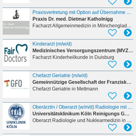
Praxisvertretung mit Option auf Übernahme Allgemeinmedizin / Innere Medizin |
Praxis Dr. med. Dietmar Katholnigg
Facharzt Allgemeinmedizin
in Mönchengladbach
Kinderarzt (m/w/d)
Medizinisches Versorgungszentrum (MVZ) FAIR DOCTORS Duisburg–Marxloh GmbH
Facharzt Kinderheilkunde
in Duisburg
Chefarzt Geriatrie (m/w/d)
Gemeinnützige Gesellschaft der Franziskanerinnen zu Olpe mbH
Chefarzt Geriatrie
in Mettmann
Oberärztin / Oberarzt (w/m/d) Radiologie mit Schwerpunkt Interventionelle und Diagnostische
Universitätsklinikum Köln Reinigungs GmbH
Oberarzt Radiologie und Nuklearmedizin
in Köln, Lindenthal