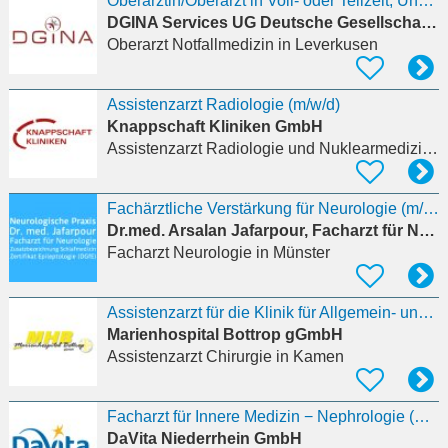
Oberärztin/Oberarzt in Voll- oder Teilzeit, Unbefristet, Oberarzt (m/w/d) in der Klinik für Akut-
DGINA Services UG Deutsche Gesellschaft Interdisziplinäre Notfall- und Akutmedi
Oberarzt Notfallmedizin
in Leverkusen
Assistenzarzt Radiologie (m/w/d)
Knappschaft Kliniken GmbH
Assistenzarzt Radiologie und Nuklearmedizin
in
Fachärztliche Verstärkung für Neurologie (m/w/d)
Dr.med. Arsalan Jafarpour, Facharzt für Neurologie
Facharzt Neurologie
in Münster
Assistenzarzt für die Klinik für Allgemein- und Viszeralchirurgie, Proktologie (m/w/d)
Marienhospital Bottrop gGmbH
Assistenzarzt Chirurgie
in Kamen
Facharzt für Innere Medizin − Nephrologie (m/w/d)
DaVita Niederrhein GmbH