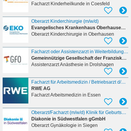
Facharzt Kinderheilkunde
in Coesfeld
Oberarzt Kinderchirurgie (m/w/d)
Evangelisches Krankenhaus Oberhausen GmbH
Oberarzt Kinderchirurgie
in Oberhausen
Facharzt oder Assistenzarzt in Weiterbildung (m/w/d) Anästhesie
Gemeinnützige Gesellschaft der Franziskanerinnen zu Olpe mbH
Assistenzarzt Anästhesie
in Drolshagen
Facharzt für Arbeitsmedizin / Betriebsarzt d/w/m
RWE AG
Facharzt Arbeitsmedizin
in Essen
Oberarzt/Facharzt (m/w/d) Klinik für Geburtshilfe und Pränatalmedizin Perinatalzentrum Level 1
Diakonie in Südwestfalen gGmbH
Oberarzt Gynäkologie
in Siegen