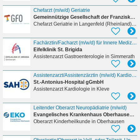
Chefarzt (m/w/d) Geriatrie
Gemeinnützige Gesellschaft der Franziskanerinnen zu Olpe mbH
Chefarzt Geriatrie
in Langenfeld (Rheinland), Reusrath
Fachärztin/Facharzt (m/w/d) für Innere Medizin mit Zusatzweiterbildung Gastroenterologie
Eifelklinik St. Brigida
Assistenzarzt Gastroenterologie
in Simmerath
Assistenzarzt/Assistenzärztin (m/w/d) Kardiologie
St.-Antonius-Hospital gGmbH
Assistenzarzt Kardiologie
in Kleve
Leitender Oberarzt Neuropädiatrie (m/w/d)
Evangelisches Krankenhaus Oberhausen GmbH
Oberarzt Kinderheilkunde
in Oberhausen