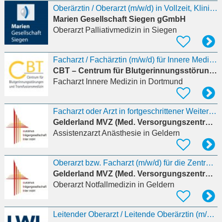
Oberärztin / Oberarzt (m/w/d) in Vollzeit, Klinik für Hämatologie, Medizinische Onkologie und
Marien Gesellschaft Siegen gGmbH
Oberarzt Palliativmedizin
in Siegen
Facharzt / Fachärztin (m/w/d) für Innere Medizin - Schwerpunkt Endokrinologie
CBT – Centrum für Blutgerinnungsstörungen und Transfusionsmedizin
Facharzt Innere Medizin
in Dortmund
Facharzt oder Arzt in fortgeschrittener Weiterbildung (m/w/d) für die Klinik für Anästhesiologie
Gelderland MVZ (Med. Versorgungszentrum)
Assistenzarzt Anästhesie
in Geldern
Oberarzt bzw. Facharzt (m/w/d) für die Zentrale Notaufnahme in TZ/VZ
Gelderland MVZ (Med. Versorgungszentrum)
Oberarzt Notfallmedizin
in Geldern
Leitender Oberarzt / Leitende Oberärztin (m/w/d) Psychiatrie