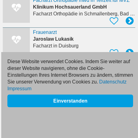
Facharzt Orthopädie mwd in Teilzeit für MVZ
Klinikum Hochsauerland GmbH
Facharzt Orthopädie
in Schmallenberg, Bad Fredeburg
Frauenarzt
Jaroslaw Lukasik
Facharzt
in Duisburg
Diese Website verwendet Cookies. Indem Sie weiter auf
Webdesign für niedergelassene Ärzte
dieser Website navigieren, ohne die Cookie-
i-deesign
Einstellungen Ihres Internet Browsers zu ändern, stimmen
Assistenzarzt
in Köln
Sie unserer Verwendung von Cookies zu.
Datenschutz
Impressum
Oberarzt (m/w/d) für die Gastroenterologie und Innere Medizin
Einverstanden
Elisabeth-Klinik gGmbH
Oberarzt Gastroenterologie
in Düren, Hoven
Zahnarzt/-ärztin (m/w/d)
Nova-Smile Dr. Dennis Joseph Daniels