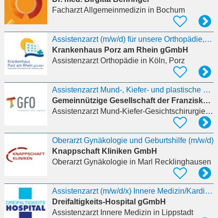
Facharzt Allgemeinmedizin
in Bochum
Assistenzarzt (m/w/d) für unsere Orthopädie, Unfall- und Wirbelsäulenchirurgie
Krankenhaus Porz am Rhein gGmbH
Assistenzarzt Orthopädie
in Köln, Porz
Assistenzarzt Mund-, Kiefer- und plastische Gesichtschirurgie (m/w/d)
Gemeinnützige Gesellschaft der Franziskanerinnen zu Olpe mbH
Assistenzarzt Mund-Kiefer-Gesichtschirurgie
in 
Oberarzt Gynäkologie und Geburtshilfe (m/w/d)
Knappschaft Kliniken GmbH
Oberarzt Gynäkologie
in Marl Recklinghausen
Assistenzarzt (m/w/d/x) Innere Medizin/Kardiologie
Dreifaltigkeits-Hospital gGmbH
Assistenzarzt Innere Medizin
in Lippstadt