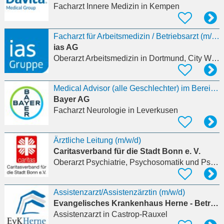
Facharzt Innere Medizin
in Kempen
Facharzt für Arbeitsmedizin / Betriebsarzt (m/w/d) - Standortleitung für Berlin, Frankfurt,
ias AG
Oberarzt Arbeitsmedizin
in Dortmund, City West
Medical Advisor (alle Geschlechter) im Bereich Ophthalmologie Neurologie
Bayer AG
Facharzt Neurologie
in Leverkusen
Ärztliche Leitung (m/w/d)
Caritasverband für die Stadt Bonn e. V.
Oberarzt Psychiatrie, Psychosomatik und Psychotherapie
Assistenzarzt/Assistenzärztin (m/w/d)
Evangelisches Krankenhaus Herne - Betriebsstelle Herne - Verwaltung
Assistenzarzt
in Castrop-Rauxel