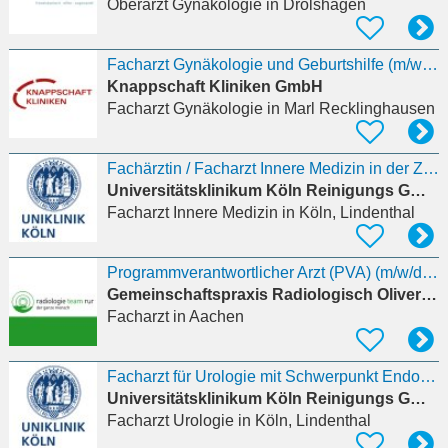
Oberarzt Gynäkologie
in Drolshagen
Facharzt Gynäkologie und Geburtshilfe (m/w/d)
Knappschaft Kliniken GmbH
Facharzt Gynäkologie
in Marl Recklinghausen
Fachärztin / Facharzt Innere Medizin in der Zentralen Notaufnahme / ZNA (Notfallmedizin) (w/m/d)
Universitätsklinikum Köln Reinigungs GmbH
Facharzt Innere Medizin
in Köln, Lindenthal
Programmverantwortlicher Arzt (PVA) (m/w/d) Mammographie-Screening
Gemeinschaftspraxis Radiologisch Oliver Gerhardt
Facharzt
in Aachen
Facharzt für Urologie mit Schwerpunkt Endourologie (m/w/d)
Universitätsklinikum Köln Reinigungs GmbH
Facharzt Urologie
in Köln, Lindenthal