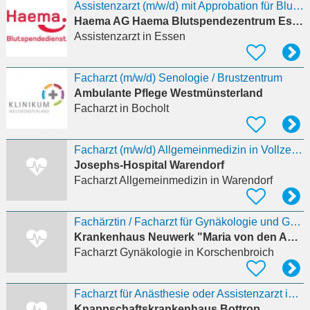
Assistenzarzt (m/w/d) mit Approbation für Blut- und Plasmaspende
Haema AG Haema Blutspendezentrum Essen
Assistenzarzt
in Essen
Facharzt (m/w/d) Senologie / Brustzentrum
Ambulante Pflege Westmünsterland
Facharzt
in Bocholt
Facharzt (m/w/d) Allgemeinmedizin in Vollzeit, unbefristet
Josephs-Hospital Warendorf
Facharzt Allgemeinmedizin
in Warendorf
Fachärztin / Facharzt für Gynäkologie und Geburtshilfe (m/w/d) – Onkologische Rehabilitation,
Krankenhaus Neuwerk "Maria von den Aposteln" gGmbH
Facharzt Gynäkologie
in Korschenbroich
Facharzt für Anästhesie oder Assistenzarzt im 4. Weiterbildungsjahr (m/w/d)
Knappschaftskrankenhaus Bottrop