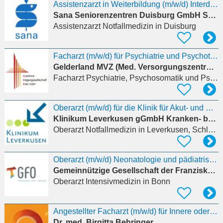
Assistenzarzt in Weiterbildung (m/w/d) Interdisziplinäre Zentrale Notaufnahme
Sana Seniorenzentren Duisburg GmbH Seniorenzentrum Großenbaum
Assistenzarzt Notfallmedizin
in Duisburg
Facharzt (m/w/d) für Psychiatrie und Psychotherapie
Gelderland MVZ (Med. Versorgungszentrum)
Facharzt Psychiatrie, Psychosomatik und Psychotherapie
Oberarzt (m/w/d) für die Klinik für Akut- und Notfallmedizin
Klinikum Leverkusen gGmbH Kranken- bzw. Kinderkrankenpflegeschule
Oberarzt Notfallmedizin
in Leverkusen, Schlebusch
Oberarzt (m/w/d) Neonatologie und pädiatrische Intensivmedizin
Gemeinnützige Gesellschaft der Franziskanerinnen zu Olpe mbH
Oberarzt Intensivmedizin
in Bonn
Angestellter Facharzt (m/w/d) für Innere oder Allgemeinmedizin
Dr. med. Birgitta Behringer