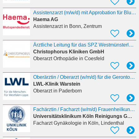
Assistenzarzt (m/w/d) mit Approbation für Blut- und Plasmaspende
Haema AG
Assistenzarzt
in Bonn, Zentrum
Ärztliche Leitung für das SPZ Westmünsterland (w/m/d) in kollegialer Führung mit der Leitung
Christophorus Kliniken GmbH
Oberarzt Orthopädie
in Coesfeld
Oberärztin / Oberarzt (w/m/d) für die Gerontopsychiatrische Tagesklinik
LWL-Klinik Warstein
Oberarzt
in Paderborn
Fachärztin / Facharzt (w/m/d) Frauenheilkunde und Geburtshilfe mit Spezialisierungsmöglichkeiten
Universitätsklinikum Köln Reinigungs GmbH
Facharzt Gynäkologie
in Köln, Lindenthal