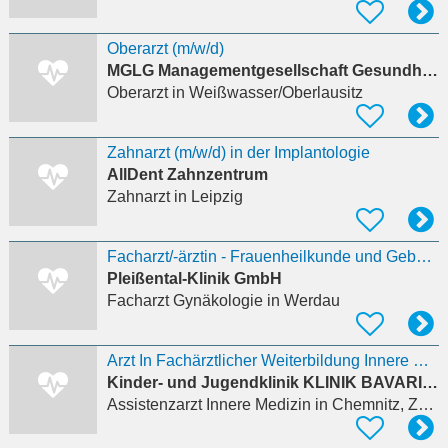
Oberarzt (m/w/d)
MGLG Managementgesellschaft Gesundheitszentrum des Landkreises Görlitz mbH
Oberarzt
in Weißwasser/Oberlausitz
Zahnarzt (m/w/d) in der Implantologie
AllDent Zahnzentrum
Zahnarzt
in Leipzig
Facharzt/-ärztin - Frauenheilkunde und Geburtshilfe
Pleißental-Klinik GmbH
Facharzt Gynäkologie
in Werdau
Arzt In Fachärztlicher Weiterbildung Innere Medizin / Medizinische Rehabilitation (M/W/D)
Kinder- und Jugendklinik KLINIK BAVARIA Kreischa/Zscheckwitz
Assistenzarzt Innere Medizin
in Chemnitz, Zentrum