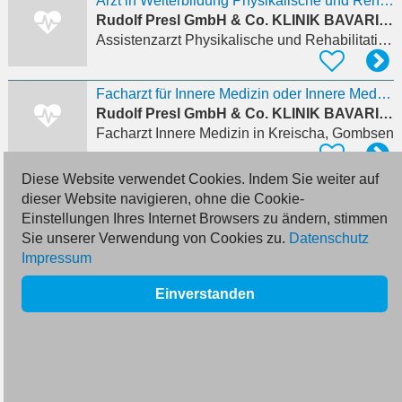
Arzt in Weiterbildung Physikalische und Rehabilitative Medizin (m/w/d)
Rudolf Presl GmbH & Co. KLINIK BAVARIA Rehabilitations KG
Assistenzarzt Physikalische und Rehabilitative Medizin
Facharzt für Innere Medizin oder Innere Medizin und Infektiologie (m/w/d)
Rudolf Presl GmbH & Co. KLINIK BAVARIA Rehabilitations KG
Facharzt Innere Medizin
in Kreischa, Gombsen
Diese Website verwendet Cookies. Indem Sie weiter auf
Oberarzt Neurologie - Leitung Stroke Unit (w/m/d)
dieser Website navigieren, ohne die Cookie-
ELBLAND Polikliniken GmbH
Einstellungen Ihres Internet Browsers zu ändern, stimmen
Oberarzt Neurologie
in Meißen
Sie unserer Verwendung von Cookies zu.
Datenschutz
Impressum
Assistenzarzt (m/w/d) Allgemeinmedizin – Klinik für Unfallchirurgie und Orthopädie
Einverstanden
Rudolf Virchow Klinikum Glauchau
Assistenzarzt Allgemeinmedizin
in Glauchau, Rothenbach
Fachzahnarzt (M/W/D) für Kieferorthopädie
Hentschel & Hermann Kieferchirurgische Praxen am Schwanenteich