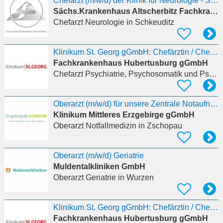
Chefarzt (m/w/d) der Klinik für Neurologie - SKH Arnsdorf
Sächs.Krankenhaus Altscherbitz Fachkrankenhaus
Chefarzt Neurologie
in Schkeuditz
Klinikum St. Georg gGmbH: Chefärztin / Chefarzt (d/m/w) - Psychiatrie und Psychotherapie und/oder
Fachkrankenhaus Hubertusburg gGmbH
Chefarzt Psychiatrie, Psychosomatik und Psychotherapie
Oberarzt (m/w/d) für unsere Zentrale Notaufnahmen
Klinikum Mittleres Erzgebirge gGmbH
Oberarzt Notfallmedizin
in Zschopau
Oberarzt (m/w/d) Geriatrie
Muldentalkliniken GmbH
Oberarzt Geriatrie
in Wurzen
Klinikum St. Georg gGmbH: Chefärztin / Chefarzt (d/m/w) - Klinik für Kinder- und Jugendpsychiatrie
Fachkrankenhaus Hubertusburg gGmbH