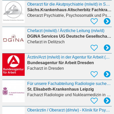
Oberarzt für die Akutpsychiatrie (m/w/d) in Schkeuditz
Sächs.Krankenhaus Altscherbitz Fachkrankenhaus
Oberarzt Psychiatrie, Psychosomatik und Psychotherapie
Chefarzt (m/w/d) / Ärztliche Leitung (m/w/d)
DGINA Services UG Deutsche Gesellschaft Interdisziplinäre Notfall- und Akutmedi
Chefarzt
in Delitzsch
Ärztin/Arzt (m/w/d) in der Agentur für Arbeit (Arbeitsort Dresden oder Leipzig)
Bundesagentur für Arbeit Dresden
Facharzt
in Dresden
Für unsere Fachabteilung Radiologie suchen wir ab 01.01.2027 einen Facharzt Radiologie (m/w/d)* in
St. Elisabeth-Krankenhaus Leipzig
Facharzt Radiologie und Nuklearmedizin
in Leipzig
Oberärztin / Oberarzt (d/m/w) - Klinik für Psychiatrie und Psychotherapie (Abteilung für