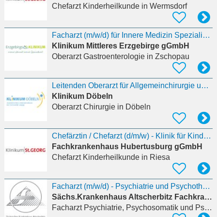
Chefarzt Kinderheilkunde
in Wermsdorf
Facharzt (m/w/d) für Innere Medizin Spezialisierung Gastroenterologie mit der
Klinikum Mittleres Erzgebirge gGmbH
Oberarzt Gastroenterologie
in Zschopau
Leitenden Oberarzt für Allgemeinchirurgie und Viszeralchirurgie (m/w/d)
Klinikum Döbeln
Oberarzt Chirurgie
in Döbeln
Chefärztin / Chefarzt (d/m/w) - Klinik für Kinder- und Jugendpsychiatrie in Wermsdorf und
Fachkrankenhaus Hubertusburg gGmbH
Chefarzt Kinderheilkunde
in Riesa
Facharzt (m/w/d) - Psychiatrie und Psychotherapie in Schkeuditz
Sächs.Krankenhaus Altscherbitz Fachkrankenhaus
Facharzt Psychiatrie, Psychosomatik und Psychotherapie