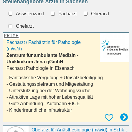
Stellenangebote Ärzte in Sachsen
eingeben
Assistenzarzt
Facharzt
Oberarzt
Chefarzt
PRIME
Facharzt / Fachärztin für Pathologie
(m/w/d)
Zentrum für ambulante Medizin -
Uniklinikum Jena gGmbH
Facharzt Pathologie in
Eisenach
- Fantastische Vergütung + Umsatzbeteiligung
- Gestaltungsspielraum und Mitgestaltung
- Unterstützung bei der Wohnungssuche
- Attraktive Lage mit hoher Lebensqualität
- Gute Anbindung - Autobahn + ICE
- Kinderfreundliche Infrastruktur
Oberarzt für Anästhesiologie (m/w/d) in Schkeuditz