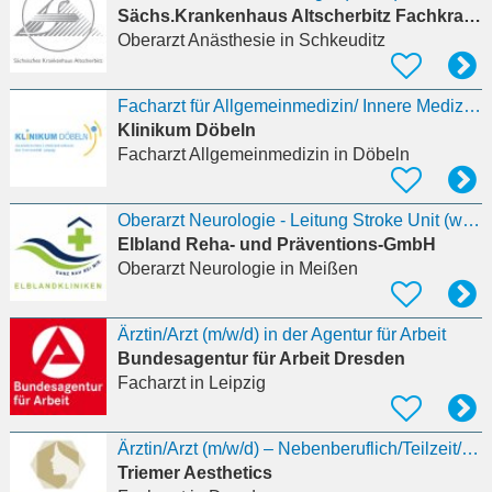
Sächs.Krankenhaus Altscherbitz Fachkrankenhaus
Oberarzt Anästhesie
in Schkeuditz
Facharzt für Allgemeinmedizin/ Innere Medizin (m/w/d), mit ZB Diabetologie
Klinikum Döbeln
Facharzt Allgemeinmedizin
in Döbeln
Oberarzt Neurologie - Leitung Stroke Unit (w/m/d)
Elbland Reha- und Präventions-GmbH
Oberarzt Neurologie
in Meißen
Ärztin/Arzt (m/w/d) in der Agentur für Arbeit
Bundesagentur für Arbeit Dresden
Facharzt
in Leipzig
Ärztin/Arzt (m/w/d) – Nebenberuflich/Teilzeit/Vollzeit – Ästhetische Medizin
Triemer Aesthetics