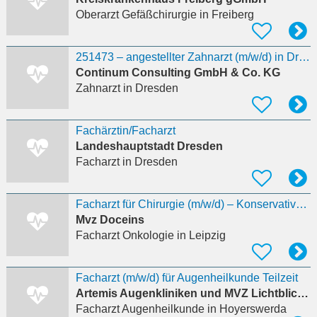
Oberarzt Gefäßchirurgie
in Freiberg
251473 – angestellter Zahnarzt (m/w/d) in Dresden gesucht
Continum Consulting GmbH & Co. KG
Zahnarzt
in Dresden
Fachärztin/Facharzt
Landeshauptstadt Dresden
Facharzt
in Dresden
Facharzt für Chirurgie (m/w/d) – Konservative Tätigkeit in der ambulanten Onkologie
Mvz Doceins
Facharzt Onkologie
in Leipzig
Facharzt (m/w/d) für Augenheilkunde Teilzeit
Artemis Augenkliniken und MVZ Lichtblick MVZ Nordhessen GmbH
Facharzt Augenheilkunde
in Hoyerswerda