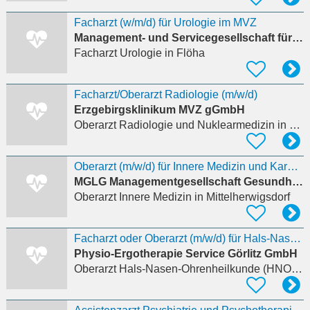
Facharzt (w/m/d) für Urologie im MVZ
Management- und Servicegesellschaft für soziale Einrichtungen mbH
Facharzt Urologie
in Flöha
Facharzt/Oberarzt Radiologie (m/w/d)
Erzgebirgsklinikum MVZ gGmbH
Oberarzt Radiologie und Nuklearmedizin
in Heidersdorf
Oberarzt (m/w/d) für Innere Medizin und Kardiologie
MGLG Managementgesellschaft Gesundheitszentrum des Landkreises Görlitz mbH
Oberarzt Innere Medizin
in Mittelherwigsdorf
Facharzt oder Oberarzt (m/w/d) für Hals-Nasen-Ohrenheilkunde
Physio-Ergotherapie Service Görlitz GmbH
Oberarzt Hals-Nasen-Ohrenheilkunde (HNO)
in 