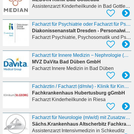
Assistenzarzt Kinderheilkunde
in Bad Gottleuba-Berggießhübel
Facharzt für Psychiatrie oder Facharzt für Psychiatrie und Neurologie (w/m/d)
Diakonissenanstalt Dresden - Personalwirtschaft
Facharzt Psychiatrie, Psychosomatik und Psychotherapie
Facharzt für Innere Medizin − Nephrologie (m/w/d)
MVZ DaVita Bad Düben GmbH
Facharzt Innere Medizin
in Bad Düben
Fachärztin / Facharzt (d/m/w) - Klinik für Kinder- und Jugendpsychiatrie in Wermsdorf und
Fachkrankenhaus Hubertusburg gGmbH
Facharzt Kinderheilkunde
in Riesa
Facharzt für Neurologie (m/w/d) mit Zusatzweiterbildung Intensivmedizin in Schkeuditz
Sächs.Krankenhaus Altscherbitz Fachkrankenhaus
Assistenzarzt Intensivmedizin
in Schkeuditz