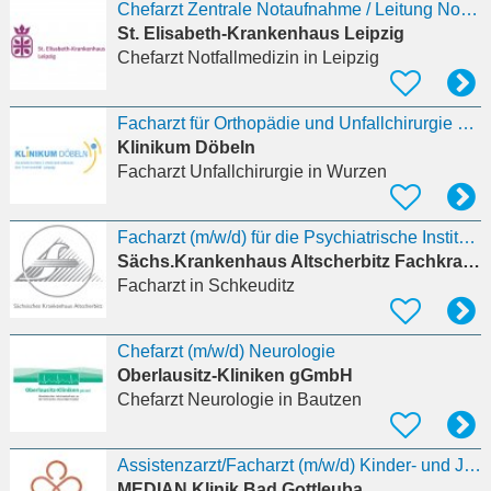
Chefarzt Zentrale Notaufnahme / Leitung Notfallmedizin / Leipzig (m/w/d)
St. Elisabeth-Krankenhaus Leipzig
Chefarzt Notfallmedizin
in Leipzig
Facharzt für Orthopädie und Unfallchirurgie bzw. Orthopädie (m/w/d) Wurzen
Klinikum Döbeln
Facharzt Unfallchirurgie
in Wurzen
Facharzt (m/w/d) für die Psychiatrische Institutsambulanz in Schkeuditz
Sächs.Krankenhaus Altscherbitz Fachkrankenhaus
Facharzt
in Schkeuditz
Chefarzt (m/w/d) Neurologie
Oberlausitz-Kliniken gGmbH
Chefarzt Neurologie
in Bautzen
Assistenzarzt/Facharzt (m/w/d) Kinder- und Jugendklinik
MEDIAN Klinik Bad Gottleuba