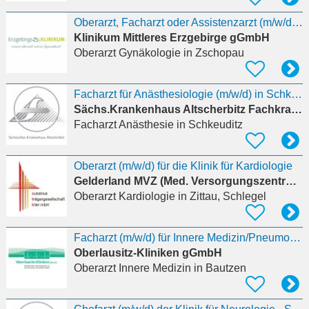
Oberarzt, Facharzt oder Assistenzarzt (m/w/d) für unsere Kliniken für Gynäkologie und
Klinikum Mittleres Erzgebirge gGmbH
Oberarzt Gynäkologie
in Zschopau
Facharzt für Anästhesiologie (m/w/d) in Schkeuditz
Sächs.Krankenhaus Altscherbitz Fachkrankenhaus
Facharzt Anästhesie
in Schkeuditz
Oberarzt (m/w/d) für die Klinik für Kardiologie
Gelderland MVZ (Med. Versorgungszentrum)
Oberarzt Kardiologie
in Zittau, Schlegel
Facharzt (m/w/d) für Innere Medizin/Pneumologie, ggf. Arzt in fortgeschrittener Weiterbildung mit
Oberlausitz-Kliniken gGmbH
Oberarzt Innere Medizin
in Bautzen