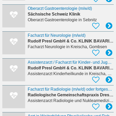
Oberarzt Gastroenterologie (m/w/d)
Sächsische Schweiz Klinik
Oberarzt Gastroenterologie
in Sebnitz
Facharzt für Neurologie (m/w/d)
Rudolf Presl GmbH & Co. KLINIK BAVARIA Rehabilitations KG
Facharzt Neurologie
in Kreischa, Gombsen
Assistenzarzt / Facharzt für Kinder- und Jugendmedizin (m/w/d)
Rudolf Presl GmbH & Co. KLINIK BAVARIA Rehabilitations KG
Assistenzarzt Kinderheilkunde
in Kreischa, Gombsen
Facharzt für Radiologie (m/w/d) oder fortgeschrittener Assistenzarzt (m/w/d)
Radiologische Gemeinschaftspraxis Dresden-Gorbitz
Assistenzarzt Radiologie und Nuklearmedizin
in