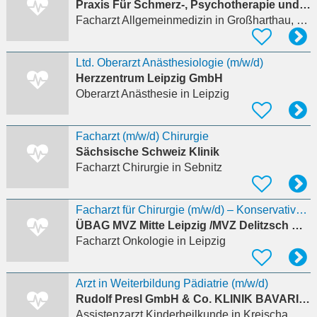
Praxis Für Schmerz-, Psychotherapie und Stressmedizin - Dr. Frank Hessler
Facharzt Allgemeinmedizin
in Großharthau, Bühlau
Ltd. Oberarzt Anästhesiologie (m/w/d)
Herzzentrum Leipzig GmbH
Oberarzt Anästhesie
in Leipzig
Facharzt (m/w/d) Chirurgie
Sächsische Schweiz Klinik
Facharzt Chirurgie
in Sebnitz
Facharzt für Chirurgie (m/w/d) – Konservative Tätigkeit in der ambulanten Onkologie
ÜBAG MVZ Mitte Leipzig /MVZ Delitzsch GmbH
Facharzt Onkologie
in Leipzig
Arzt in Weiterbildung Pädiatrie (m/w/d)
Rudolf Presl GmbH & Co. KLINIK BAVARIA Rehabilitations KG
Assistenzarzt Kinderheilkunde
in Kreischa, Gombsen