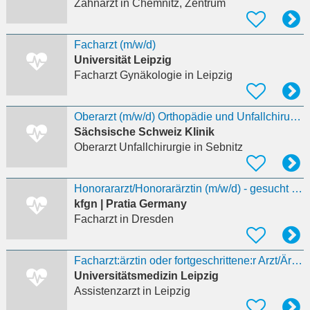
Zahnarzt
in Chemnitz, Zentrum
Facharzt (m/w/d)
Universität Leipzig
Facharzt Gynäkologie
in Leipzig
Oberarzt (m/w/d) Orthopädie und Unfallchirurgie
Sächsische Schweiz Klinik
Oberarzt Unfallchirurgie
in Sebnitz
Honorararzt/Honorarärztin (m/w/d) - gesucht für Klinische Forschung Dresden
kfgn | Pratia Germany
Facharzt
in Dresden
Facharzt:ärztin oder fortgeschrittene:r Arzt/Ärztin in Weiterbildung (m/w/d)
Universitätsmedizin Leipzig
Assistenzarzt
in Leipzig