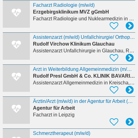
Facharzt Radiologie (m/w/d)
Erzgebirgsklinikum MVZ gGmbH
Facharzt Radiologie und Nuklearmedizin
in Heidersdorf
Assistenzarzt (m/w/d) Unfallchirurgie/ Orthopädie – Klinik für Unfallchirurgie und Orthopädie
Rudolf Virchow Klinikum Glauchau
Assistenzarzt Unfallchirurgie
in Glauchau, Rothenbach
Arzt in Weiterbildung Allgemeinmedizin (m/w/d)
Rudolf Presl GmbH & Co. KLINIK BAVARIA Rehabilitations KG
Assistenzarzt Allgemeinmedizin
in Kreischa, Gombsen
Ärztin/Arzt (m/w/d) in der Agentur für Arbeit (Arbeitsort Dresden oder Leipzig)
Agentur für Arbeit
Facharzt
in Leipzig
Schmerztherapeut (m/w/d)