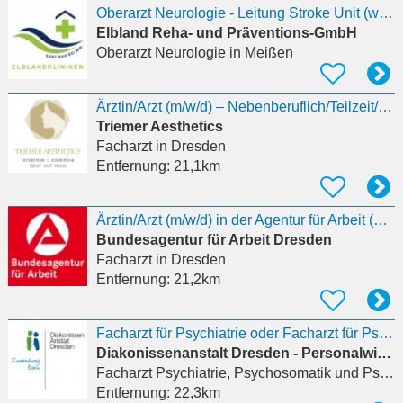
Oberarzt Neurologie - Leitung Stroke Unit (w/m/d)
Elbland Reha- und Präventions-GmbH
Oberarzt Neurologie
in Meißen
Ärztin/Arzt (m/w/d) – Nebenberuflich/Teilzeit/Vollzeit – Ästhetische Medizin
Triemer Aesthetics
Facharzt
in Dresden
Entfernung:
21,1km
Ärztin/Arzt (m/w/d) in der Agentur für Arbeit (Arbeitsort Dresden oder Leipzig)
Bundesagentur für Arbeit Dresden
Facharzt
in Dresden
Entfernung:
21,2km
Facharzt für Psychiatrie oder Facharzt für Psychiatrie und Neurologie (w/m/d)
Diakonissenanstalt Dresden - Personalwirtschaft
Facharzt Psychiatrie, Psychosomatik und Psychotherapie
Entfernung:
22,3km