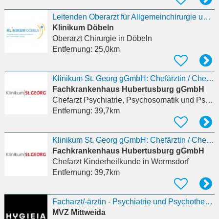
Leitenden Oberarzt für Allgemeinchirurgie und Viszeralchirurgie (m/w/d)
Klinikum Döbeln
Oberarzt Chirurgie
in Döbeln
Entfernung:
25,0km
Klinikum St. Georg gGmbH: Chefärztin / Chefarzt (d/m/w) - Psychiatrie und Psychotherapie und/oder
Fachkrankenhaus Hubertusburg gGmbH
Chefarzt Psychiatrie, Psychosomatik und Psychotherapie
Entfernung:
39,7km
Klinikum St. Georg gGmbH: Chefärztin / Chefarzt (d/m/w) - Klinik für Kinder- und Jugendpsychiatrie
Fachkrankenhaus Hubertusburg gGmbH
Chefarzt Kinderheilkunde
in Wermsdorf
Entfernung:
39,7km
Facharzt/-ärztin - Psychiatrie und Psychotherapie (m/w/d)
MVZ Mittweida