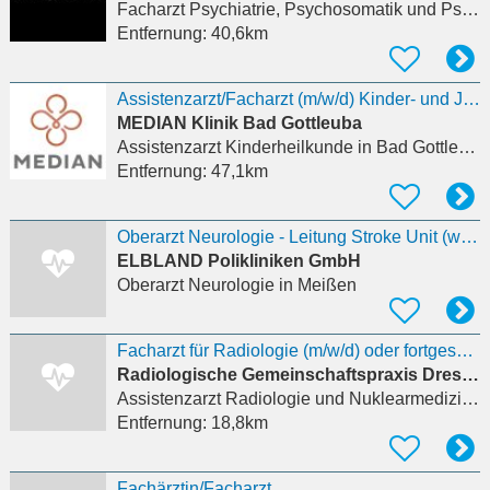
Facharzt Psychiatrie, Psychosomatik und Psychotherapie
Entfernung:
40,6km
Assistenzarzt/Facharzt (m/w/d) Kinder- und Jugendklinik
MEDIAN Klinik Bad Gottleuba
Assistenzarzt Kinderheilkunde
in Bad Gottleuba-Berggießhübel
Entfernung:
47,1km
Oberarzt Neurologie - Leitung Stroke Unit (w/m/d)
ELBLAND Polikliniken GmbH
Oberarzt Neurologie
in Meißen
Facharzt für Radiologie (m/w/d) oder fortgeschrittener Assistenzarzt (m/w/d)
Radiologische Gemeinschaftspraxis Dresden-Gorbitz
Assistenzarzt Radiologie und Nuklearmedizin
in
Entfernung:
18,8km
Fachärztin/Facharzt