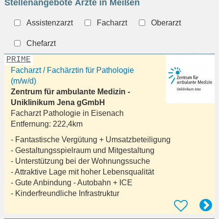
Stellenangebote Ärzte in Meißen
eingeben
Assistenzarzt
Facharzt
Oberarzt
Chefarzt
PRIME
Facharzt / Fachärztin für Pathologie
(m/w/d)
Zentrum für ambulante Medizin -
Uniklinikum Jena gGmbH
Facharzt Pathologie in
Eisenach
Entfernung:
222,4km
- Fantastische Vergütung + Umsatzbeteiligung
- Gestaltungsspielraum und Mitgestaltung
- Unterstützung bei der Wohnungssuche
- Attraktive Lage mit hoher Lebensqualität
- Gute Anbindung - Autobahn + ICE
- Kinderfreundliche Infrastruktur