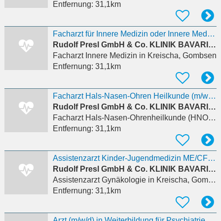
Entfernung:
31,1km
Facharzt für Innere Medizin oder Innere Medizin und Infektiologie (m/w/d)
Rudolf Presl GmbH & Co. KLINIK BAVARIA Rehabilitations KG
Facharzt Innere Medizin
in Kreischa, Gombsen
Entfernung:
31,1km
Facharzt Hals-Nasen-Ohren Heilkunde (m/w/d)
Rudolf Presl GmbH & Co. KLINIK BAVARIA Rehabilitations KG
Facharzt Hals-Nasen-Ohrenheilkunde (HNO)
in
Entfernung:
31,1km
Assistenzarzt Kinder-Jugendmedizin ME/CFS (m/w/d)
Rudolf Presl GmbH & Co. KLINIK BAVARIA Rehabilitations KG
Assistenzarzt Gynäkologie
in Kreischa, Gombsen
Entfernung:
31,1km
Arzt (m/w/d) in Weiterbildung für Psychiatrie und Psychotherapie oder Psychosomatische Medizin