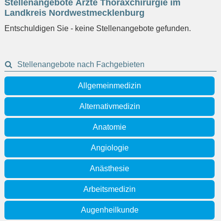
Stellenangebote Ärzte Thoraxchirurgie im
eingeben
Landkreis Nordwestmecklenburg
Entschuldigen Sie - keine Stellenangebote gefunden.
Stellenangebote nach Fachgebieten
Allgemeinmedizin
Alternativmedizin
Anatomie
Angiologie
Anästhesie
Arbeitsmedizin
Augenheilkunde