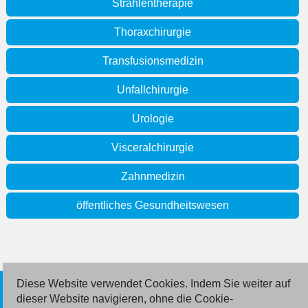
Strahlentherapie
Thoraxchirurgie
Transfusionsmedizin
Unfallchirurgie
Urologie
Visceralchirurgie
Zahnmedizin
öffentliches Gesundheitswesen
Diese Website verwendet Cookies. Indem Sie weiter auf
© 2026 Deutsche Jobmarkt GmbH
dieser Website navigieren, ohne die Cookie-