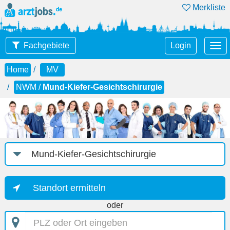
Merkliste
Tog
Fachgebiete
Login
nav
Home
MV
NWM /
Mund-Kiefer-Gesichtschirurgie
Job-
Kategorie
Standort ermitteln
oder
PLZ
oder