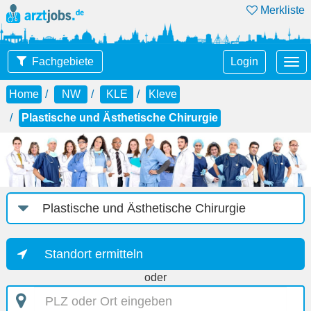
Merkliste
Tog
Fachgebiete
Login
nav
Home
NW
KLE
Kleve
Plastische und Ästhetische Chirurgie
Job-
Kategorie
Standort ermitteln
oder
PLZ
oder