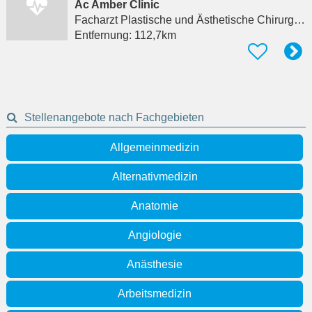
Ac Amber Clinic
Facharzt Plastische und Ästhetische Chirurgie
i
Entfernung:
112,7km
Stellenangebote nach Fachgebieten
Allgemeinmedizin
Alternativmedizin
Anatomie
Angiologie
Anästhesie
Arbeitsmedizin