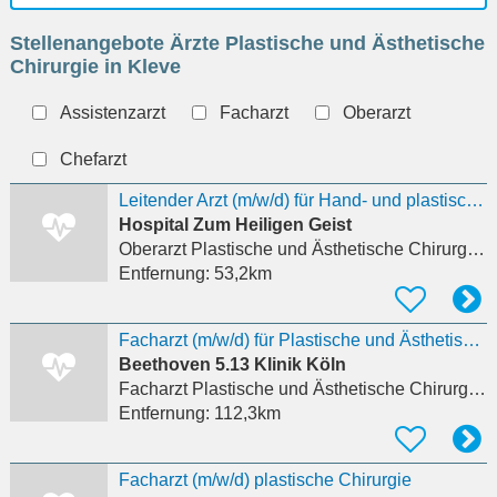
Ort
Stellenangebote Ärzte Plastische und Ästhetische
eingeben
Chirurgie in Kleve
Assistenzarzt
Facharzt
Oberarzt
Chefarzt
Leitender Arzt (m/w/d) für Hand- und plastische Chirurgie
Hospital Zum Heiligen Geist
Oberarzt Plastische und Ästhetische Chirurgie
i
Entfernung:
53,2km
Facharzt (m/w/d) für Plastische und Ästhetische Chirurgie
Beethoven 5.13 Klinik Köln
Facharzt Plastische und Ästhetische Chirurgie
i
Entfernung:
112,3km
Facharzt (m/w/d) plastische Chirurgie