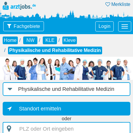
Merkliste
Tog
Fachgebiete
Login
nav
Home
NW
KLE
Kleve
Physikalische und Rehabilitative Medizin
Job-
Kategorie
Standort ermitteln
oder
PLZ
oder