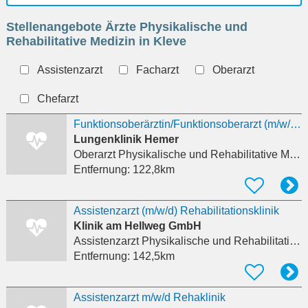
Ort
Stellenangebote Ärzte Physikalische und
eingeben
Rehabilitative Medizin in Kleve
Assistenzarzt
Facharzt
Oberarzt
Chefarzt
Funktionsoberärztin/Funktionsoberarzt (m/w/d) Pneumologische Frührehabilitation
Lungenklinik Hemer
Oberarzt Physikalische und Rehabilitative Medizin
Entfernung:
122,8km
Assistenzarzt (m/w/d) Rehabilitationsklinik
Klinik am Hellweg GmbH
Assistenzarzt Physikalische und Rehabilitative Medizin
Entfernung:
142,5km
Assistenzarzt m/w/d Rehaklinik