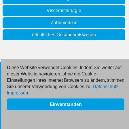
Visceralchirurgie
Zahnmedizin
öffentliches Gesundheitswesen
Diese Website verwendet Cookies. Indem Sie weiter auf
© 2026 Deutsche Jobmarkt GmbH
dieser Website navigieren, ohne die Cookie-
Einstellungen Ihres Internet Browsers zu ändern, stimmen
Inserieren
Sie unserer Verwendung von Cookies zu.
Datenschutz
Impressum
Kontakt
Einverstanden
AGB
Datenschutz