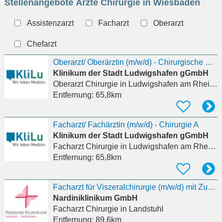
Stellenangebote Ärzte Chirurgie in Wiesbaden
eingeben
Assistenzarzt
Facharzt
Oberarzt
Chefarzt
Oberarzt/ Oberärztin (m/w/d) - Chirurgische Klinik A
Klinikum der Stadt Ludwigshafen gGmbH
Oberarzt Chirurgie
in Ludwigshafen am Rhein, Friesenheim/Nord
Entfernung:
65,8km
Facharzt/ Fachärztin (m/w/d) - Chirurgie A
Klinikum der Stadt Ludwigshafen gGmbH
Facharzt Chirurgie
in Ludwigshafen am Rhein, Friesenheim/Nord
Entfernung:
65,8km
Facharzt für Viszeralchirurgie (m/w/d) mit Zusatzbezeichnung spezielle Viszeralchirurgie
Nardiniklinikum GmbH
Facharzt Chirurgie
in Landstuhl
Entfernung:
89,6km