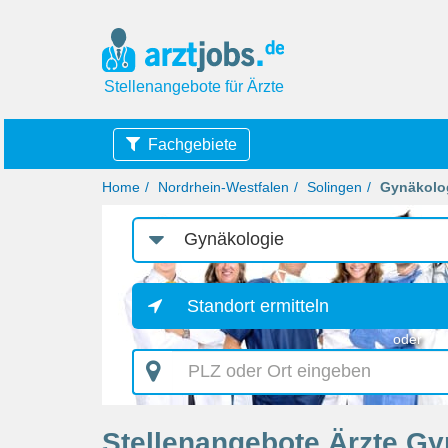
Stellenangebote für Ärzte
Fachgebiete
Home
Nordrhein-Westfalen
Solingen
Gynäkolo
Job-
Kategorie
Standort ermitteln
oder
PLZ
oder
Ort
eingeben
Stellenangebote Ärzte Gy