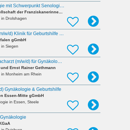
Oberarzt Gynäkologie mit Schwerpunkt Senologie (m/w/d)
Gemeinnützige Gesellschaft der Franziskanerinnen zu Olpe mbH
in Drolshagen
Oberarzt/Facharzt (m/w/d) Klinik für Geburtshilfe und Pränatalmedizin Perinatalzentrum Level 1
tfalen gGmbH
in Siegen
Anerkennung als Facharzt (m/w/d) für Gynäkologie und Geburtshilfe
r und Ernst Rainer Gethmann
in Monheim am Rhein
d) Gynäkologie & Geburtshilfe
ken Essen-Mitte gGmbH
logie
in Essen, Steele
t Gynäkologie
 KGaA
in Duisburg