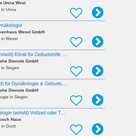
um Unna West
in Unna
ynäkologie
nkenhaus Wesel GmbH
in Wesel
Oberarzt/Facharzt (m/w/d) Klinik für Geburtshilfe und Pränatalmedizin Perinatalzentrum Level 1
sche Dienste GmbH
in Siegen
Assistenzarzt (m/w/d) für Gynäkologie & Geburtshilfe in Siegen
sche Dienste GmbH
logie
in Siegen
Facharzt für Gynäkologie (w/m/d) Vollzeit oder Teilzeit im MVZ
Bosch Haus
in Goch