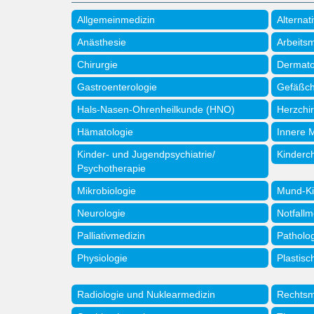
Allgemeinmedizin
Alternat
Anästhesie
Arbeits
Chirurgie
Dermato
Gastroenterologie
Gefäßch
Hals-Nasen-Ohrenheilkunde (HNO)
Herzchir
Hämatologie
Innere 
Kinder- und Jugendpsychiatrie/
Kinderch
Psychotherapie
Mikrobiologie
Mund-Ki
Neurologie
Notfallm
Palliativmedizin
Patholo
Physiologie
Plastisc
Radiologie und Nuklearmedizin
Rechtsm