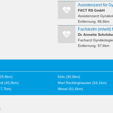
FACT RS GmbH
Assistenzarzt Gynäko
Entfernung:
86,6km
Dr. Annette Schröde
Facharzt Gynäkologie
Entfernung:
97,6km
29,9km)
Köln (30,0km)
nd (45,9km)
Marl Recklinghausen (54,1km)
57,7km)
Wesel (61,6km)
n