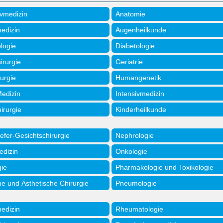
ivmedizin
Anatomie
medizin
Augenheilkunde
logie
Diabetologie
irurgie
Geriatrie
urgie
Humangenetik
Medizin
Intensivmedizin
irurgie
Kinderheilkunde
efer-Gesichtschirurgie
Nephrologie
edizin
Onkologie
gie
Pharmakologie und Toxikologie
he und Ästhetische Chirurgie
Pneumologie
edizin
Rheumatologie