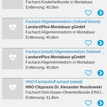
Facharzt Kinderheilkunde
in Montabaur
Entfernung:
40,5km
Facharzt Allgemeinmedizin (Vollzeit/Teilzeit)
LandarztPlus-Montabaur gGmbH
Facharzt Allgemeinmedizin
in Montabaur
Entfernung:
40,6km
Facharzt (m/w/d) Allgemeinmedizin (Vollzeit/Teilzeit)
LandarztPlus-Montabaur gGmbH
Facharzt Allgemeinmedizin
in Montabaur
Entfernung:
40,6km
HNO-Fachärztin/Facharzt (m/w/d)
HNO Citypraxis Dr. Alexander Nuszkowski
Facharzt Hals-Nasen-Ohrenheilkunde (HNO)
in
Entfernung:
41,8km