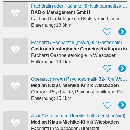
Fachärztin oder Facharzt für Nuklearmedizin mit Schwerpunkt PET/CT und SPECT/CT in Voll- oder
RAD-x Management GmbH
Facharzt Radiologie und Nuklearmedizin
in Wiesbaden
Entfernung:
13,8km
Facharzt / Fachärztin (m/w/d) für Gastroenterologie (angestellt) in Voll- oder Teilzeit
Gastroenterologische Gemeinschaftspraxis
Facharzt Gastroenterologie
in Wiesbaden
Entfernung:
14,4km
Oberarzt (m/w/d) Psychosomatik 32-40h/ Woche
Median Klaus-Miehlke-Klinik Wiesbaden
Oberarzt Psychiatrie, Psychosomatik und Psychotherapie
Entfernung:
15,1km
Arzt/ Ärztin für den Bereitschaftsdienst (m/w/d)
Median Klaus-Miehlke-Klinik Wiesbaden
Facharzt
in Wiesbaden, Bierstadt