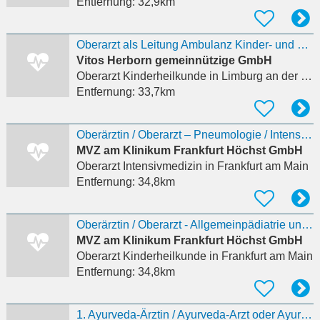
Entfernung:
32,9km
Oberarzt als Leitung Ambulanz Kinder- und Jugendpsychiatrie (m/w/d)
Vitos Herborn gemeinnützige GmbH
Oberarzt Kinderheilkunde
in Limburg an der Lahn
Entfernung:
33,7km
Oberärztin / Oberarzt – Pneumologie / Intensivmedizin (m/w/d)
MVZ am Klinikum Frankfurt Höchst GmbH
Oberarzt Intensivmedizin
in Frankfurt am Main
Entfernung:
34,8km
Oberärztin / Oberarzt - Allgemeinpädiatrie und Neonatologie (m/w/d)
MVZ am Klinikum Frankfurt Höchst GmbH
Oberarzt Kinderheilkunde
in Frankfurt am Main
Entfernung:
34,8km
1. Ayurveda-Ärztin / Ayurveda-Arzt oder Ayurveda-Mediziner/in (BAMS) (m/w/d)