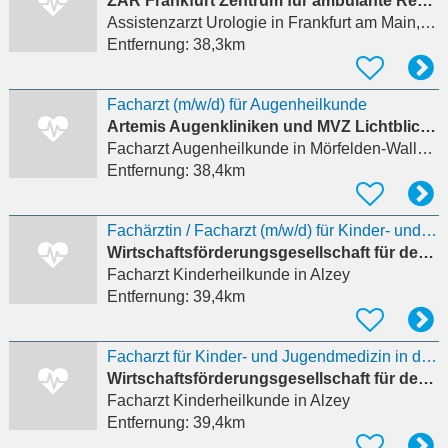
ZAR Frankfurt Zentrum für ambulante Rehabilitation
Assistenzarzt Urologie
in Frankfurt am Main, Sossenheim
Entfernung:
38,3km
Facharzt (m/w/d) für Augenheilkunde
Artemis Augenkliniken und MVZ Lichtblick MVZ Nordhessen GmbH
Facharzt Augenheilkunde
in Mörfelden-Walldorf
Entfernung:
38,4km
Fachärztin / Facharzt (m/w/d) für Kinder- und Jugendmedizin
Wirtschaftsförderungsgesellschaft für den Landkreis Alzey-Worms mbH
Facharzt Kinderheilkunde
in Alzey
Entfernung:
39,4km
Facharzt für Kinder- und Jugendmedizin in der Abteilung 8 (Gesundheitsamt)
Wirtschaftsförderungsgesellschaft für den Landkreis Alzey-Worms mbH
Facharzt Kinderheilkunde
in Alzey
Entfernung:
39,4km