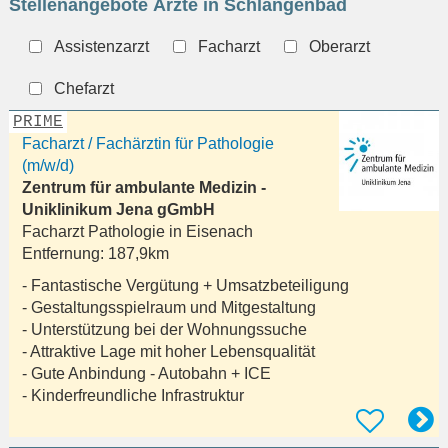
Stellenangebote Ärzte in Schlangenbad
eingeben
Assistenzarzt
Facharzt
Oberarzt
Chefarzt
PRIME
Facharzt / Fachärztin für Pathologie
(m/w/d)
Zentrum für ambulante Medizin -
Uniklinikum Jena gGmbH
Facharzt Pathologie in
Eisenach
Entfernung:
187,9km
- Fantastische Vergütung + Umsatzbeteiligung
- Gestaltungsspielraum und Mitgestaltung
- Unterstützung bei der Wohnungssuche
- Attraktive Lage mit hoher Lebensqualität
- Gute Anbindung - Autobahn + ICE
- Kinderfreundliche Infrastruktur