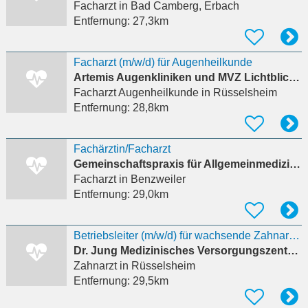
Facharzt
in Bad Camberg, Erbach
Entfernung:
27,3km
Facharzt (m/w/d) für Augenheilkunde
Artemis Augenkliniken und MVZ Lichtblick MVZ Nordhessen GmbH
Facharzt Augenheilkunde
in Rüsselsheim
Entfernung:
28,8km
Fachärztin/Facharzt
Gemeinschaftspraxis für Allgemeinmedizin BRENNER & MUURLING
Facharzt
in Benzweiler
Entfernung:
29,0km
Betriebsleiter (m/w/d) für wachsende Zahnarztgruppe
Dr. Jung Medizinisches Versorgungszentrum GmbH
Zahnarzt
in Rüsselsheim
Entfernung:
29,5km