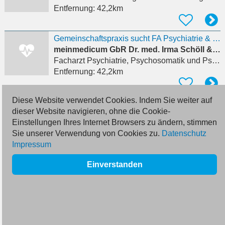
Entfernung:
42,2km
Gemeinschaftspraxis sucht FA Psychiatrie & Psychotherapie (w/m/d)
meinmedicum GbR Dr. med. Irma Schöll & Dr. Elvira Steidl
Facharzt Psychiatrie, Psychosomatik und Psychotherapie
Entfernung:
42,2km
Diese Website verwendet Cookies. Indem Sie weiter auf
FA/FÄ Physikalische & Rehabilitative Medizin (w/m/d)
dieser Website navigieren, ohne die Cookie-
meinmedicum GbR Dr. med. Irma Schöll & Dr. Elvira Steidl
Einstellungen Ihres Internet Browsers zu ändern, stimmen
Facharzt Physikalische und Rehabilitative Medizin
Sie unserer Verwendung von Cookies zu.
Datenschutz
Entfernung:
42,2km
Impressum
Einverstanden
Oberarzt (m/w/d) Gefäßchirurgie
Bbasis E.v. Am Gemeinschaftsklinikum Mittelrhein
Oberarzt Gefäßchirurgie
in Koblenz, Süd
Entfernung:
43,2km