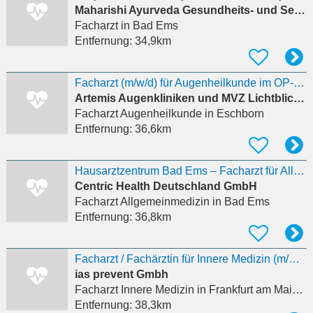
Maharishi Ayurveda Gesundheits- und Seminarzentrum Bad Ems GmbH
Facharzt
in Bad Ems
Entfernung:
34,9km
Facharzt (m/w/d) für Augenheilkunde im OP-Zentrum
Artemis Augenkliniken und MVZ Lichtblick MVZ Nordhessen GmbH
Facharzt Augenheilkunde
in Eschborn
Entfernung:
36,6km
Hausarztzentrum Bad Ems – Facharzt für Allgemeinmedizin / Innere Medizin (m/w/d) in Bad Ems
Centric Health Deutschland GmbH
Facharzt Allgemeinmedizin
in Bad Ems
Entfernung:
36,8km
Facharzt / Fachärztin für Innere Medizin (m/w/d)
ias prevent Gmbh
Facharzt Innere Medizin
in Frankfurt am Main, Flughafen
Entfernung:
38,3km