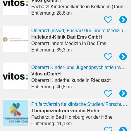
Vitos gGmbH
Facharzt Kinderheilkunde
in Kelkheim (Taunus)
Entfernung:
28,6km
Oberarzt (m/w/d) Facharzt für Innere Medizin und Pneumologie für die Rehabilitation
Hufeland-Klinik Bad Ems GmbH
Oberarzt Innere Medizin
in Bad Ems
Entfernung:
35,3km
Oberarzt Kinder- und Jugendpsychiatrie (m/w/d)
Vitos gGmbH
Oberarzt Kinderheilkunde
in Riedstadt
Entfernung:
40,8km
Prüfarzt/ärztin für klinische Studien/ Forschung gesucht (w/m/d)
Therapiezentrum vor der Höhe
Facharzt
in Bad Homburg vor der Höhe
Entfernung:
41,1km