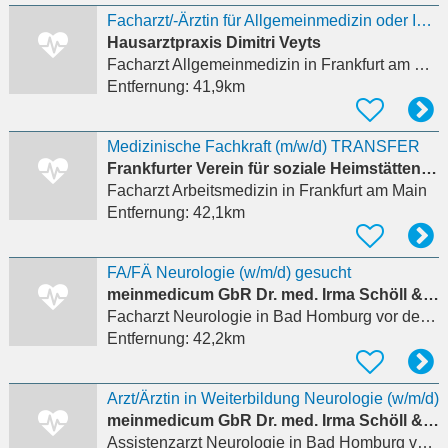
Facharzt/-Ärztin für Allgemeinmedizin oder Innere Medizin (m/w/d)
Hausarztpraxis Dimitri Veyts
Facharzt Allgemeinmedizin
in Frankfurt am Main
Entfernung:
41,9km
Medizinische Fachkraft (m/w/d) TRANSFER
Frankfurter Verein für soziale Heimstätten e. V.
Facharzt Arbeitsmedizin
in Frankfurt am Main
Entfernung:
42,1km
FA/FÄ Neurologie (w/m/d) gesucht
meinmedicum GbR Dr. med. Irma Schöll & Dr. Elvira Steidl
Facharzt Neurologie
in Bad Homburg vor der Höhe
Entfernung:
42,2km
Arzt/Ärztin in Weiterbildung Neurologie (w/m/d)
meinmedicum GbR Dr. med. Irma Schöll & Dr. Elvira Steidl
Assistenzarzt Neurologie
in Bad Homburg vor der Höhe