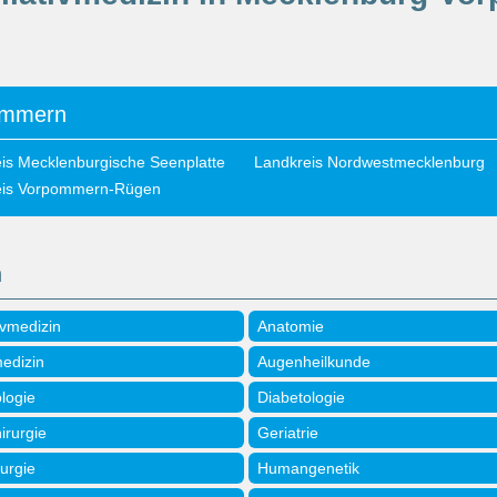
ommern
is Mecklenburgische Seenplatte
Landkreis Nordwestmecklenburg
eis Vorpommern-Rügen
n
ivmedizin
Anatomie
medizin
Augenheilkunde
logie
Diabetologie
irurgie
Geriatrie
urgie
Humangenetik