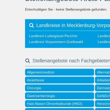
Entschuldigen Sie - keine Stellenangebote gefunden.
Landkreise in Mecklenburg-Vorp
Landkreis Ludwigslust-Parchim
Landkre
Landkreis Vorpommern-Greifswald
Landkr
Stellenangebote nach Fachgebiete
Allgemeinmedizin
Alternat
Anästhesie
Arbeits
Chirurgie
Dermato
Gastroenterologie
Gefäßch
Hals-Nasen-Ohrenheilkunde (HNO)
Herzchir