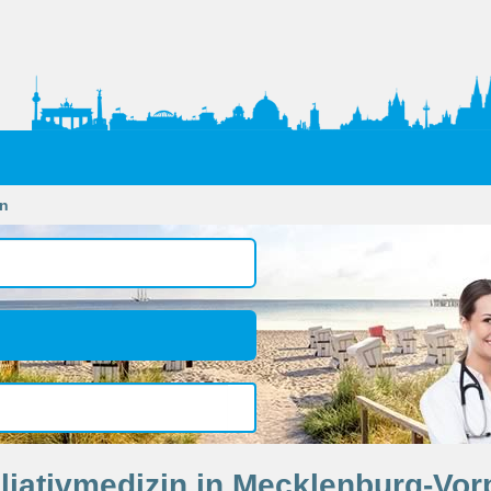
in
lliativmedizin in Mecklenburg-V