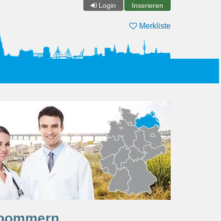
Login
Inserieren
Merkliste
orpommern