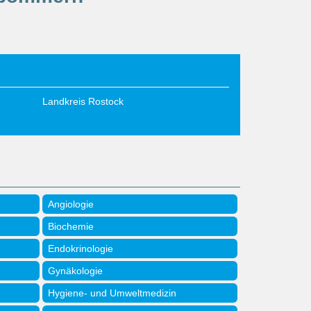
Landkreis Rostock
Angiologie
Biochemie
Endokrinologie
Gynäkologie
Hygiene- und Umweltmedizin