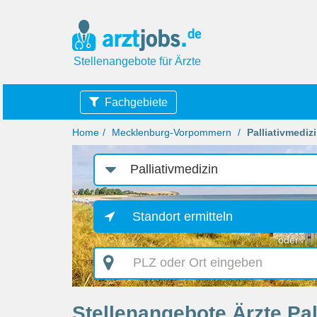
Stellenangebote für Ärzte
Fachgebiete
Home
Mecklenburg-Vorpommern
Palliativmediz
Job-
Kategorie
Standort ermitteln
oder
PLZ
oder
Ort
eingeben
Stellenangebote Ärzte Pa