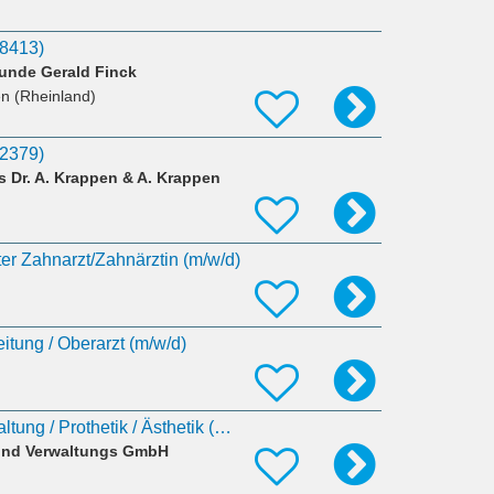
18413)
kunde Gerald Finck
en (Rheinland)
22379)
 Dr. A. Krappen & A. Krappen
rter Zahnarzt/Zahnärztin (m/w/d)
itung / Oberarzt (m/w/d)
Zahnarzt - Zahnerhaltung / Prothetik / Ästhetik (m/w/d)
 und Verwaltungs GmbH