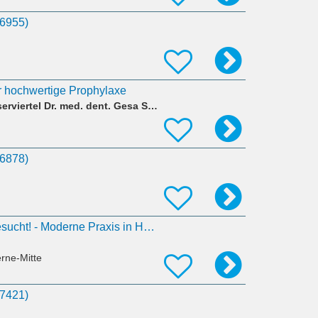
36955)
ür hochwertige Prophylaxe
Zahnarztpraxis Wasserviertel Dr. med. dent. Gesa Sitter
36878)
Zahnarzt (m/w/d) gesucht! - Moderne Praxis in Herne
rne-Mitte
37421)