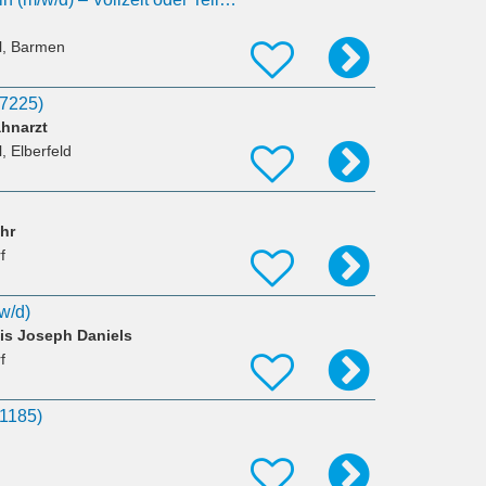
l, Barmen
37225)
ahnarzt
, Elberfeld
ehr
f
/w/d)
is Joseph Daniels
f
31185)