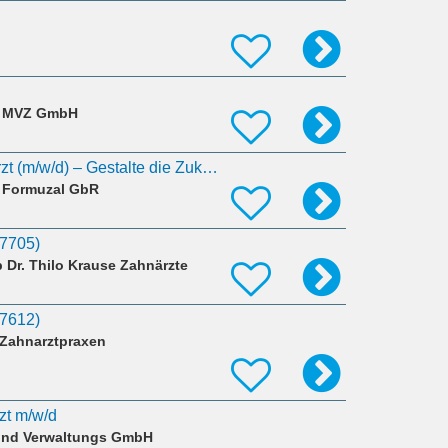
n MVZ GmbH
Angestellter Zahnarzt (m/w/d) – Gestalte die Zukunft unserer Praxis mit!
 Formuzal GbR
37705)
p Dr. Thilo Krause Zahnärzte
37612)
- Zahnarztpraxen
zt m/w/d
 und Verwaltungs GmbH