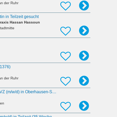
an der Ruhr
in in Teilzeit gesucht
raxis Hassan Hassoun
tadtmitte
31376)
an der Ruhr
Zahnarzt Leitung MVZ (m/w/d) in Oberhausen-Schmachtendorf
sen
Assistenzzahnarzt (m/w/d) in Teilzeit (35 Wochenstunden) gesucht!