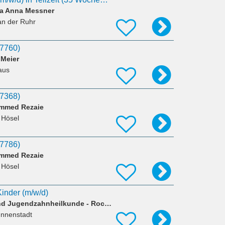
ta Anna Messner
an der Ruhr
37760)
 Meier
aus
37368)
ammed Rezaie
 Hösel
37786)
ammed Rezaie
 Hösel
Kinder (m/w/d)
Praxis für Kinder- und Jugendzahnheilkunde - Rocketkids
Innenstadt