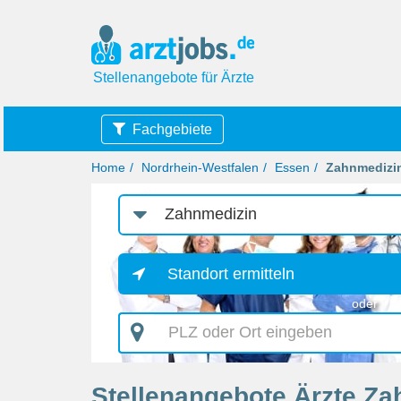
Stellenangebote für Ärzte
Fachgebiete
Home
Nordrhein-Westfalen
Essen
Zahnmedizi
Job-
Kategorie
Standort ermitteln
oder
PLZ
oder
Ort
eingeben
Stellenangebote Ärzte Za