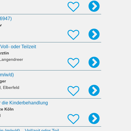
36947)
v
Voll- oder Teilzeit
rztin
Langendreer
(m/w/d)
ger
, Elberfeld
ür die Kinderbehandlung
ze Köln
l
Zahnarzt / Zahnärztin (m/w/d) – Vollzeit oder Teilzeit - Wuppertal