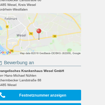
6485
Wesel
,
Kreis Wesel
ordrhein-Westfalen
Bewerbung an
vangelisches Krankenhaus Wesel GmbH
err Hans-Michael Nühlen
chermbecker Landstraße 88
6485
Wesel
Festnetznummer anzeigen