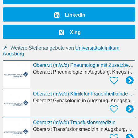
LinkedIn
Xing
Weitere Stellenangebote von
Universitätsklinikum
Augsburg
Oberarzt (m/w/d) Pneumologie mit Zusatzbezeichnung Schlafmedizin
Oberarzt Pneumologie
in Augsburg, Kriegshaber
Oberarzt (m/w/d) Klinik für Frauenheilkunde und Geburtshilfe
Oberarzt Gynäkologie
in Augsburg, Kriegshaber
Oberarzt (m/w/d) Transfusionsmedizin
Oberarzt Transfusionsmedizin
in Augsburg, Kriegshaber