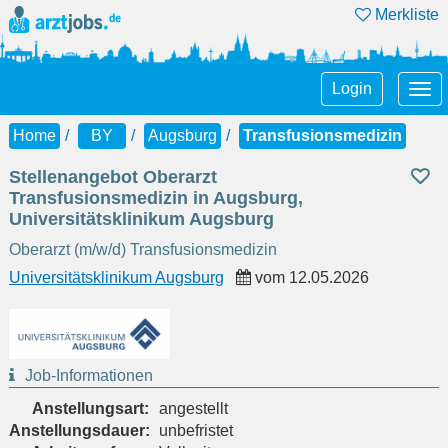
Merkliste
Tog
Login
nav
Home
BY
Augsburg
Transfusionsmedizin
Stellenangebot Oberarzt
Transfusionsmedizin in Augsburg,
Universitätsklinikum Augsburg
Oberarzt (m/w/d) Transfusionsmedizin
Universitätsklinikum Augsburg
vom
12.05.2026
Job-Informationen
Anstellungsart:
angestellt
Anstellungsdauer:
unbefristet