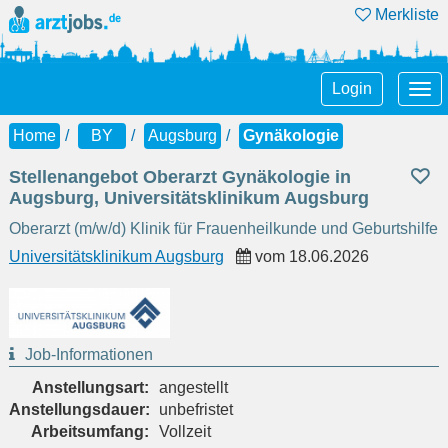
Merkliste
Tog
Login
nav
Home
BY
Augsburg
Gynäkologie
Stellenangebot Oberarzt Gynäkologie in
Augsburg, Universitätsklinikum Augsburg
Oberarzt (m/w/d) Klinik für Frauenheilkunde und Geburtshilfe
Universitätsklinikum Augsburg
vom
18.06.2026
Job-Informationen
Anstellungsart:
angestellt
Anstellungsdauer:
unbefristet
Arbeitsumfang:
Vollzeit