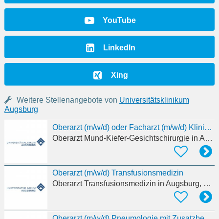
YouTube
LinkedIn
Xing
Weitere Stellenangebote von
Universitätsklinikum
Augsburg
Oberarzt (m/w/d) oder Facharzt (m/w/d) Klinik für Mund-Kiefer-Gesichtschirurgie (MKG)
Oberarzt Mund-Kiefer-Gesichtschirurgie
in Augsburg, Kriegshaber
Oberarzt (m/w/d) Transfusionsmedizin
Oberarzt Transfusionsmedizin
in Augsburg, Kriegshaber
Oberarzt (m/w/d) Pneumologie mit Zusatzbezeichnung Schlafmedizin